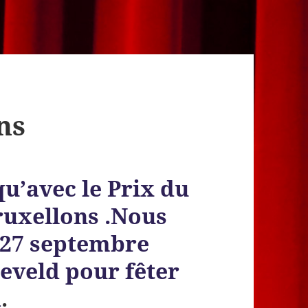
ns
u’avec le Prix du
ruxellons .Nous
 27 septembre
eveld pour fêter
a
.