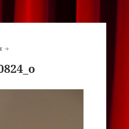
E
0824_o