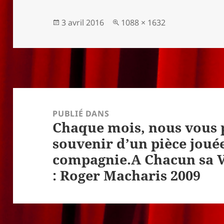
Publié
Taille
3 avril 2016
1088 × 1632
le
réelle
Navigation
de
PUBLIÉ DANS
Chaque mois, nous vous
l’article
souvenir d’un pièce joué
compagnie.A Chacun sa Vé
: Roger Macharis 2009