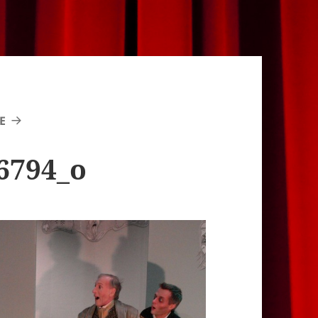
E
6794_o