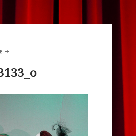
E
3133_o