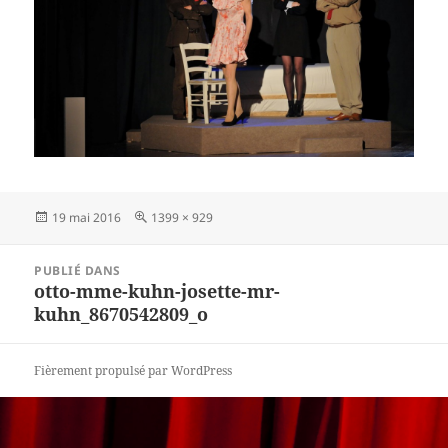
Publié
Taille
19 mai 2016
1399 × 929
le
réelle
Navigation
PUBLIÉ DANS
de
otto-mme-kuhn-josette-mr-
l’article
kuhn_8670542809_o
Fièrement propulsé par WordPress